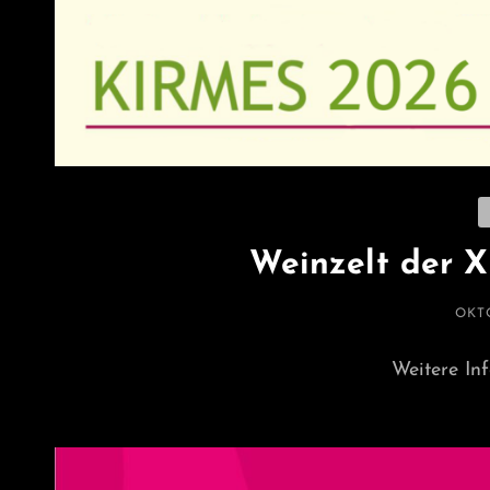
C
Weinzelt der X
POS
OKTO
ON
Weitere In