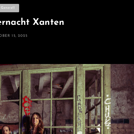
ategories
Generell
rnacht Xanten
TED
BER 15, 2025