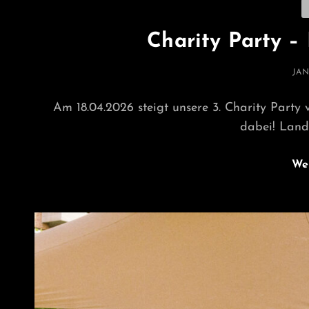
C
Charity Party –
PO
JAN
ON
Am 18.04.2026 steigt unsere 3. Charity Party
dabei! Lan
We