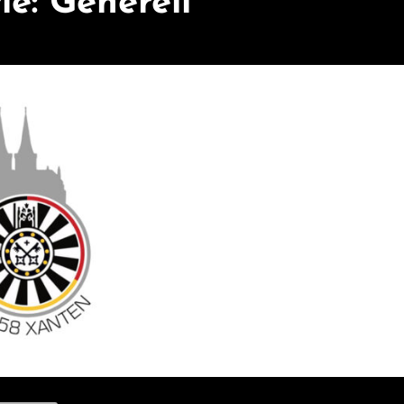
ie:
Generell