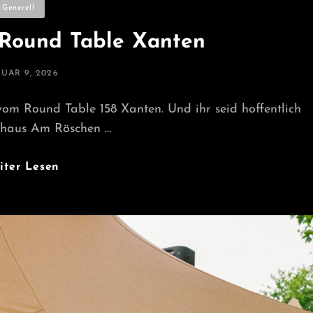
ategories
Generell
 Round Table Xanten
STED
UAR 9, 2026
 vom Round Table 158 Xanten. Und ihr seid hoffentlich
dhaus Am Röschen …
Charity
iter Lesen
Party
–
Round
Table
Xanten