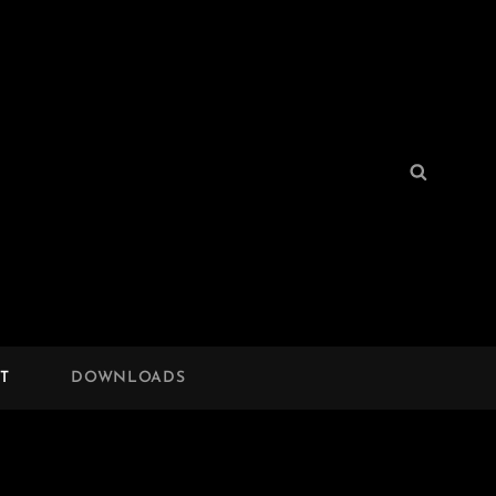
Search
Search
for:
T
DOWNLOADS