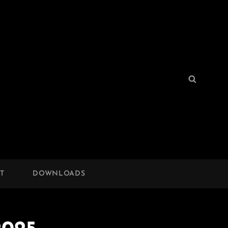
Search
Search
for:
T
DOWNLOADS