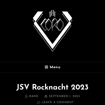
THE CORO
Menu
JSV Rocknacht 2023
BY
POSTED
BAND
SEPTEMBER 1, 2023
ON
ON
LEAVE A COMMENT